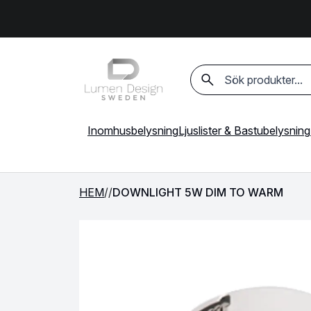
Sök på produkter
Inomhusbelysning
Ljuslister & Bastubelysning
HEM
/
/
DOWNLIGHT 5W DIM TO WARM