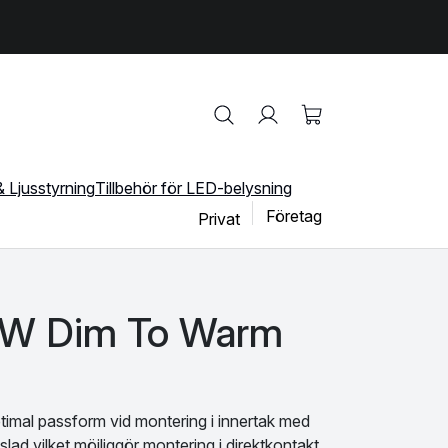
 Ljusstyrning
Tillbehör för LED-belysning
Företag
Privat
5W Dim To Warm
timal passform vid montering i innertak med
lad vilket möjliggör montering i direktkontakt