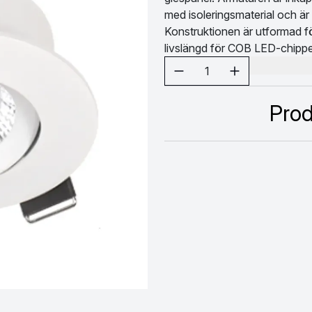
med isoleringsmaterial och är st
Konstruktionen är utformad fö
livslängd för COB LED-chipp
Välj antal
1
Prod