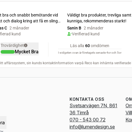
KONTAKTA OSS
OM
Svetsarvägen 7N, 861
Om
36 Timrå
Vil
070 - 543 00 72
Ko
ra
info@lumendesign.se
cy