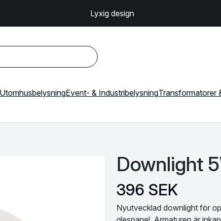
Säkra betalningar
Utomhusbelysning
Event- & Industribelysning
Transformatorer &
Downlight 
396 SEK
Nyutvecklad downlight för op
glespanel. Armaturen är inkaps