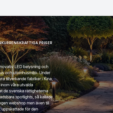
ONKURRENSKRAFTIGA PRISER
innovativ LED belysning och
hus och utomhusmiljö. Under
 tillverkande fabriker i Kina,
s inom våra utvalda
at de svenska rättigheterna
adsbara spotlights, så kallade
r egen webshop men även till
vit uppskattade för den