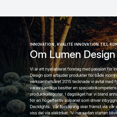
INNOVATION, KVALITÉ INNOVATION TILL K
Om Lumen Design
Vi är ett nyetablerat företag med passion för 
Design som erbjuder produkter för både inom
verksamhetsåret 2015 tecknade vi avtal med fyra
varav samtliga besitter en specialistkompeten
produktkategorier. I dagsläget har vi bland ann
för en högeffektiv solpanel som driver inbyggn
Decklights. Vår försäljning sker främst via vå
viss del via elektriker. Vi har sedan starten bli