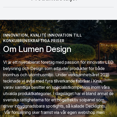
INNOVATION, KVALITÉ INNOVATION TILL
KONKURRENSKRAFTIGA PRISER
Om Lumen Design
Vi är ett nyetablerat företag med passion för innovativ LED
belysning och Design som erbjuder produkter för både
inomhus och utomhusmiljö. Under verksamhetsåret 2015
tecknade vi avtal med fyra tillverkande fabriker i Kina,
varav samtliga besitter en specialistkompetens inom våra
utvalda produktkategorier. I dagsläget har vi bland annat de
svenska rättigheterna för en högeffektiv solpanel som
driver inbyggnadsbara spotlights, så kallade Decklights.
Vår försäljning sker främst via vår egen webshop men